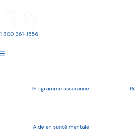
Assurance
Retraite
Adhérer/R
1 800 661-1556
Toutes les nouvelles
9 avril 2026
Programme assurance
R
Aide en santé mentale