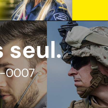
 seul.
15-0007