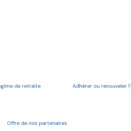
enouveler
Formulaires
Santé mentale
Partenai
égime de retraite
Adhérer ou renouveler l
Offre de nos partenaires