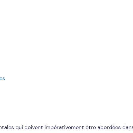
italier du Québec (FPHQ) reconnaît la légitimité du 
ade, la Fédération estime toutefois qu’une telle démar
te avec les paramédics eux‑mêmes.
 une fin en soi. Son objectif premier doit être la prot
sens doit donc démontrer clairement la valeur ajoutée 
es
rofessionnels hautement formés, soumis à des protoco
 créer une nouvelle structure, il faut démontrer en qu
adre réglementaire.
ntales qui doivent impérativement être abordées dans