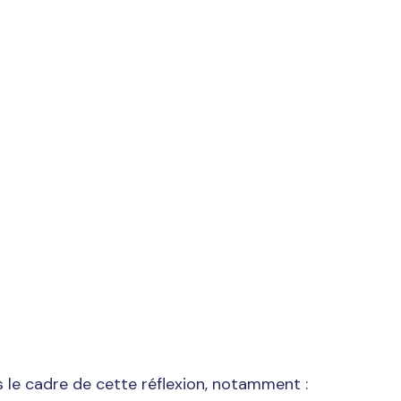
débat entourant la création éventuelle d’un ordre
che doit faire l’objet d’une analyse sérieuse,
ection du public, et non la simple reconnaissance
réelle d’un ordre professionnel dans le contexte
les cliniques stricts, à des mécanismes de contrôle
oi un ordre professionnel améliorerait concrètement
 le cadre de cette réflexion, notamment :