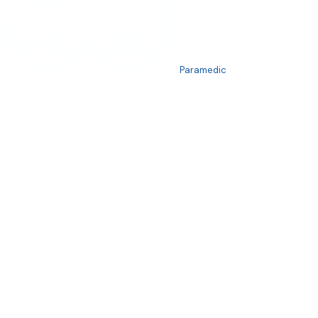
Paramedic
Partager
3
Nouvelles connexes