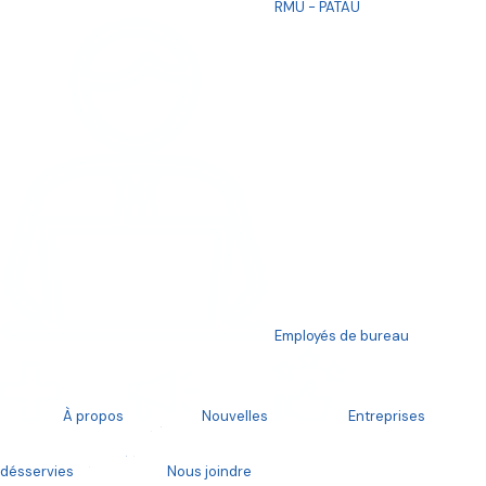
RMU - PATAU
15 juin 2022
La population de Matane a été
volontairement abandonnée par le
Employés de bureau
Ministre de la Santé et des
Services sociaux
À propos
Nouvelles
Entreprises
Détails
désservies
Nous joindre