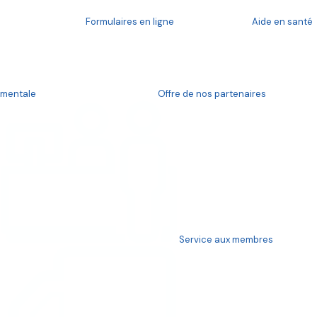
Formulaires en ligne
Aide en santé
Le préhospitalier aux premières lignes
mentale
Offre de nos partenaires
Les Paramédics et les RMU sont parmi ceux qui sont aux
premières lignes du combat contre la COVID-19.
En cette pandémie, c’est la somme du travail de tous qui
nous rend plus fort. Ensemble, nous réussirons à traverser
cette crise. En étant unis, nous ferons face à l’adversité.
Service aux membres