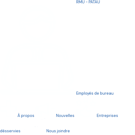
RMU - PATAU
6 août 2026
Le gouvernement
n’a toujours pas
officialisé le
maintien du PSPNet
Employés de bureau
À propos
Nouvelles
Entreprises
désservies
Nous joindre