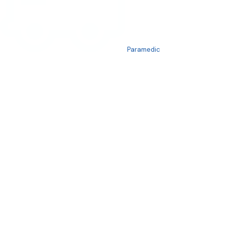
Paramedic
Dernières nouvelles
TOUTES LES NOUVELLES